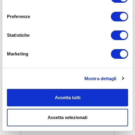
consenso
Prezzo al dettaglio
€ 519,00
Preferenze
Add commentMore actions
ZepterClub
prezzo
Registrati / iscriviti
Statistiche
compra con sconti dal -5% al -40%
Marketing
Mostra dettagli
Accetta tutti
Accetta selezionati