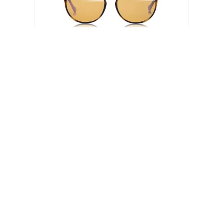
RIO HAVANA, UNISEX,
INDOOR/OUTDOOR
Prezzo al dettaglio
€ 626,00
Add commentMore actions
ZepterClub
prezzo
Registrati / iscriviti
compra con sconti dal -5% al -40%