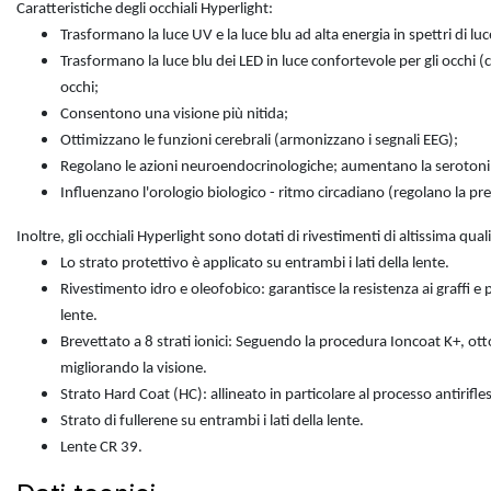
Caratteristiche degli occhiali Hyperlight:
Trasformano la luce UV e la luce blu ad alta energia in spettri di luce
Trasformano la luce blu dei LED in luce confortevole per gli occhi (
occhi;
Consentono una visione più nitida;
Ottimizzano le funzioni cerebrali (armonizzano i segnali EEG);
Regolano le azioni neuroendocrinologiche; aumentano la serotoni
Influenzano l'orologio biologico - ritmo circadiano (regolano la p
Inoltre, gli occhiali Hyperlight sono dotati di rivestimenti di altissima quali
Lo strato protettivo è applicato su entrambi i lati della lente.
Rivestimento idro e oleofobico: garantisce la resistenza ai graffi e
lente.
Brevettato a 8 strati ionici: Seguendo la procedura Ioncoat K+, otto s
migliorando la visione.
Strato Hard Coat (HC): allineato in particolare al processo antirifle
Strato di fullerene su entrambi i lati della lente.
Lente CR 39.