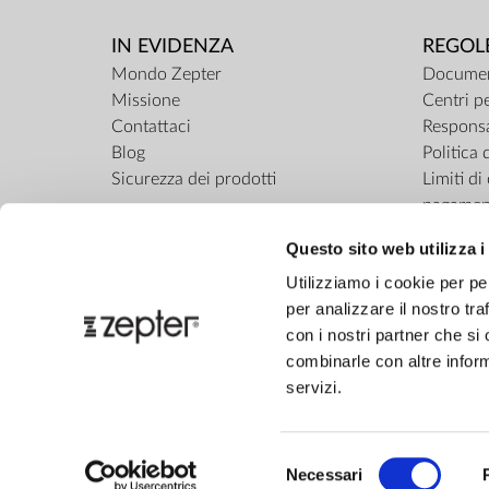
IN EVIDENZA
REGOL
Mondo Zepter
Documen
Missione
Centri pe
Contattaci
Responsa
Blog
Politica 
Sicurezza dei prodotti
Limiti d
pagamen
ZepterCl
Questo sito web utilizza i
Regolame
Utilizziamo i cookie per pe
per analizzare il nostro tra
con i nostri partner che si
combinarle con altre inform
servizi.
Selezione
Necessari
del