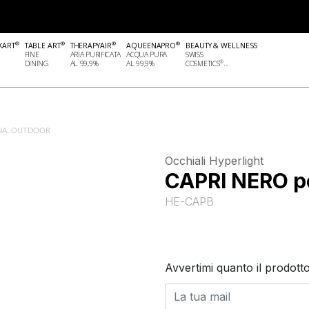
®
®
®
®
KART
TABLE ART
THERAPYAIR
AQUEENAPRO
BEAUTY & WELLNESS
FINE
ARIA PURIFICATA
ACQUA PURA
SWISS
®
DINING
AL 99,9%
AL 99,9%
COSMETICS
...
NA, OUTDOOR
Occhiali Hyperlight
CAPRI NERO p
HE-CAPB
Avvertimi quanto il prodotto