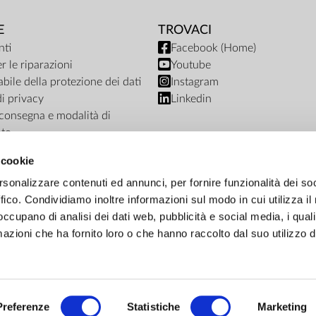
E
TROVACI
ti
Facebook (Home)
r le riparazioni
Youtube
bile della protezione dei dati
Instagram
di privacy
Linkedin
i consegna e modalità di
to
ub termini e condizioni
 cookie
nto del negozio online
rsonalizzare contenuti ed annunci, per fornire funzionalità dei so
ffico. Condividiamo inoltre informazioni sul modo in cui utilizza il 
 occupano di analisi dei dati web, pubblicità e social media, i qual
azioni che ha fornito loro o che hanno raccolto dal suo utilizzo d
OPZIONE DI PAGAMENTO
Preferenze
Statistiche
Marketing
Carta di credito
Contanti alla consegna