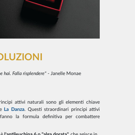
OLUZIONI
e hai. Falla risplendere"
- Janelle Monae
ncipi attivi naturali sono gli elementi chiave
re
La Danza
. Questi straordinari principi attivi
fanno la formula definitiva per combattere
e è
l'antileuchina 6 o "alga dorata",
che agisce in