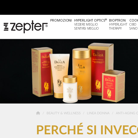
®
PROMOZIONI
HYPERLIGHT OPTICS
BIOPTRON
COO
VEDERE MEGLIO
HYPERLIGHT
CIBO
SENTIRSI MEGLIO
THERAPY
SANO
BEAUTY & WELLNESS
LINEA DONNA
ANTI-AGING 
PERCHÉ SI INVEC