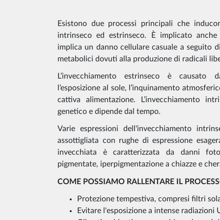
Esistono due processi principali che induco
intrinseco ed estrinseco. È implicato anch
implica un danno cellulare casuale a seguito d
metabolici dovuti alla produzione di radicali libe
L’invecchiamento estrinseco è causato d
l’esposizione al sole, l’inquinamento atmosferico
cattiva alimentazione. L’invecchiamento intr
genetico e dipende dal tempo.
Varie espressioni dell'invecchiamento intrin
assottigliata con rughe di espressione esager
invecchiata è caratterizzata da danni foto
pigmentate, iperpigmentazione a chiazze e chera
COME POSSIAMO RALLENTARE IL PROCES
Protezione tempestiva, compresi filtri solar
Evitare l'esposizione a intense radiazioni