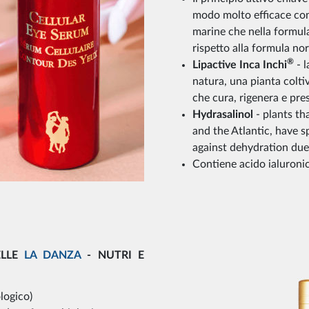
modo molto efficace cont
marine che nella formu
rispetto alla formula no
®
Lipactive Inca Inchi
- l
natura, una pianta colt
che cura, rigenera e pre
Hydrasalinol
- plants th
and the Atlantic, have sp
against dehydration due
Contiene acido ialuronic
ELLE
LA DANZA
- NUTRI E
ologico)