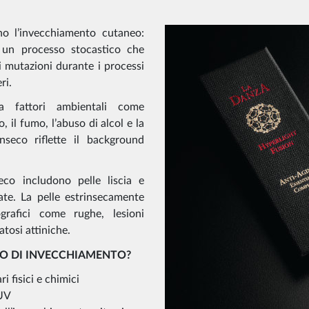
no l’invecchiamento cutaneo:
e un processo stocastico che
i mutazioni durante i processi
ri.
a fattori ambientali come
, il fumo, l’abuso di alcol e la
inseco riflette il background
seco includono pelle liscia e
ate. La pelle estrinsecamente
grafici come rughe, lesioni
tosi attiniche.
SO DI INVECCHIAMENTO?
i fisici e chimici
 UV