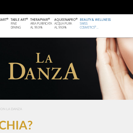
®
®
®
®
KART
TABLE ART
THERAPYAIR
AQUEENAPRO
BEAUTY & WELLNESS
FINE
ARIA PURIFICATA
ACQUA PURA
SWISS
®
DINING
AL 99,9%
AL 99,9%
COSMETICS
...
CON LA DANZA
CHIA?