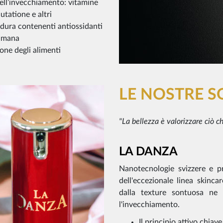
dell’invecchiamento: vitamine
utatione e altri
rdura contenenti antiossidanti
timana
one degli alimenti
LE NOSTRE S
"La bellezza è valorizzare ciò ch
LA DANZA
Nanotecnologie svizzere e pri
dell'eccezionale linea skinca
dalla texture sontuosa ne 
l'invecchiamento.
Il principio attivo chiav