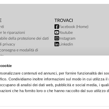
E
TROVACI
ti
Facebook (Home)
r le riparazioni
Youtube
bile della protezione dei dati
Instagram
di privacy
Linkedin
i consegna e modalità di
to
ub termini e condizioni
 cookie
nto del negozio online
rsonalizzare contenuti ed annunci, per fornire funzionalità dei so
ffico. Condividiamo inoltre informazioni sul modo in cui utilizza il 
 occupano di analisi dei dati web, pubblicità e social media, i qual
azioni che ha fornito loro o che hanno raccolto dal suo utilizzo d
OPZIONE DI PAGAMENTO