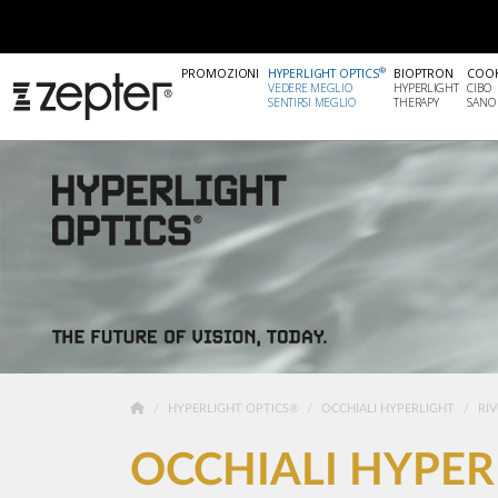
®
PROMOZIONI
HYPERLIGHT OPTICS
BIOPTRON
COO
VEDERE MEGLIO
HYPERLIGHT
CIBO
SENTIRSI MEGLIO
THERAPY
SANO
HYPERLIGHT OPTICS®
OCCHIALI HYPERLIGHT
RI
OCCHIALI HYPER