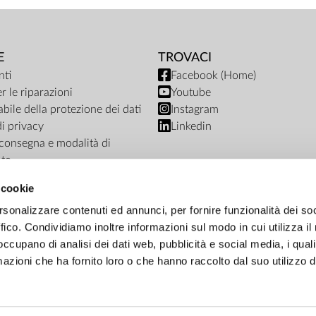
E
TROVACI
ti
Facebook (Home)
r le riparazioni
Youtube
bile della protezione dei dati
Instagram
di privacy
Linkedin
i consegna e modalità di
to
ub termini e condizioni
 cookie
nto del negozio online
rsonalizzare contenuti ed annunci, per fornire funzionalità dei so
ffico. Condividiamo inoltre informazioni sul modo in cui utilizza il 
 occupano di analisi dei dati web, pubblicità e social media, i qual
azioni che ha fornito loro o che hanno raccolto dal suo utilizzo d
OPZIONE DI PAGAMENTO