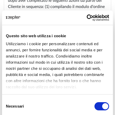
dopo aver completato le seguenti azioni da parte del
Cliente in sequenza: (1) compilando il modulo d'ordine
e (2) selezionando l'opzione - dopo aver compilato il
modulo d'ordine" -Ordine e pagamento". Fino a quando
il Cliente non conferma l'Ordine selezionando l'opzione
sopra riportata, è possibile modificare individualmente
Questo sito web utilizza i cookie
il modulo d'ordine; (il modulo interattivo è disponibile
Utilizziamo i cookie per personalizzare contenuti ed
sul sito web del Negozio).
annunci, per fornire funzionalità dei social media e per
analizzare il nostro traffico. Condividiamo inoltre
2. Il modulo di registrazione del servizio elettronico è
informazioni sul modo in cui utilizza il nostro sito con i
fornito gratuitamente e ha un carattere non corretto e
nostri partner che si occupano di analisi dei dati web,
termina al momento della presentazione del modulo di
pubblicità e social media, i quali potrebbero combinarle
registrazione in conformità del titolo III, punto 3 del
con altre informazioni che ha fornito loro o che hanno
presente documento da parte del cliente o al momento
raccolto dal suo utilizzo dei loro servizi.
della precedente interruzione il processo di
registrazione da parte del Cliente.
Selezione
3. Il cliente di uno status di consumatore non ha il
Necessari
del
diritto di recedere dal contratto per l'esecuzione del
consenso