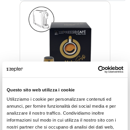
Questo sito web utilizza i cookie
ZEPRESSO CAFE - MOKA GOLD
Utilizziamo i cookie per personalizzare contenuti ed
annunci, per fornire funzionalità dei social media e per
Prezzo al dettaglio
€ 7,10
analizzare il nostro traffico. Condividiamo inoltre
informazioni sul modo in cui utilizza il nostro sito con i
Add commentMore actions
nostri partner che si occupano di analisi dei dati web,
ZepterClub
prezzo