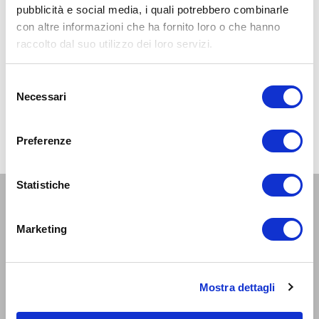
Registrati / iscriviti
pubblicità e social media, i quali potrebbero combinarle
compra con sconti dal -5% al -40%
con altre informazioni che ha fornito loro o che hanno
raccolto dal suo utilizzo dei loro servizi.
Selezione
Necessari
del
consenso
Preferenze
Statistiche
IN EVIDENZA
Marketing
Mondo Zepter
Missione
Contattaci
Mostra dettagli
Blog
Sicurezza dei prodotti