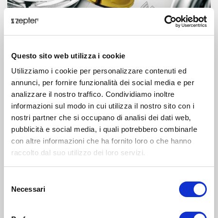
I set di bicchieri Zepter hanno le migliori caratteristiche in
termini di materiale
, praticità e funzionalità, design e
Questo sito web utilizza i cookie
manutenzione (lavaggio).
Utilizziamo i cookie per personalizzare contenuti ed
annunci, per fornire funzionalità dei social media e per
Esistono diversi set esclusivi:
La Perle, Prince, Baron, King,
analizzare il nostro traffico. Condividiamo inoltre
Taiga, Conte, Astra.
Questi bellissimi nomi parlano da soli.
informazioni sul modo in cui utilizza il nostro sito con i
Si tratta di creazioni artistiche per ogni occasione, un
nostri partner che si occupano di analisi dei dati web,
connubio armonioso tra qualità e funzionalità, classe e stile
pubblicità e social media, i quali potrebbero combinarle
all'avanguardia.
con altre informazioni che ha fornito loro o che hanno
Qual è il denominatore comune dei nostri set esclusivi?
raccolto dal suo utilizzo dei loro servizi.
Sono realizzati in acciaio nobile (CrNi 18/10 – acciaio
inossidabile eterno, indistruttibile); nessuna partedel
Selezione
bicchiere può essere rotta o danneggiata; (inoltre i bicchieri
Necessari
del
sono opachi, quindi nessuno tranne te saprà quanto è
consenso
pieno.