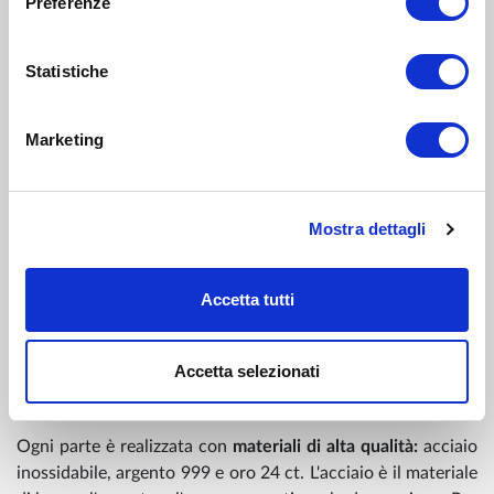
Preferenze
I set sono disponibili anche con bordi dorati decorati;
infatti, questa lussuosa placcatura in oro 24 carati ne
aumenta il valore in termini di qualità ed estetica.
Statistiche
Il loro design è esclusivo, bello e sempreverde. (Si
adattano perfettamente ad ogni interno, con mobili
Marketing
moderni e classici.)
Ogni tipo di bevanda manterrà il suo gusto originale .
(Non esiste alcuna reazione chimica tra il bicchiere e il
suo contenuto.) Grazie allo spessore del vetro e alla
Mostra dettagli
qualità del materiale, la luce e la temperatura non
possono influenzare la qualità della bevanda.
Accetta tutti
Sono facili da mantenere e conservare.
BENEFICI
Accetta selezionati
Ogni parte è realizzata con
materiali di alta qualità:
acciaio
inossidabile, argento 999 e oro 24 ct. L'acciaio è il materiale