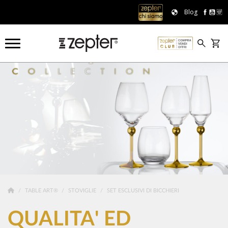
Blog
TABLE ART®
STOVIGLIE
SET ESCLUSIVI DI BICCHIERI
QUALITA' ED