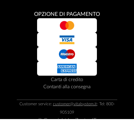
OPZIONE DI PAGAMENTO
Carta di credito
Contanti alla consegna
Customer service:
customer@vitalsystem.it
; Tel: 800-
905109
© Copyright by
Zepter IT