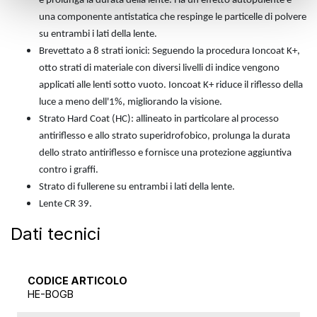
e prolunga la durata della lente. Ha un effetto autopulente e
una componente antistatica che respinge le particelle di polvere
su entrambi i lati della lente.
Brevettato a 8 strati ionici: Seguendo la procedura Ioncoat K+,
otto strati di materiale con diversi livelli di indice vengono
applicati alle lenti sotto vuoto. Ioncoat K+ riduce il riflesso della
luce a meno dell'1%, migliorando la visione.
Strato Hard Coat (HC): allineato in particolare al processo
antiriflesso e allo strato superidrofobico, prolunga la durata
dello strato antiriflesso e fornisce una protezione aggiuntiva
contro i graffi.
Strato di fullerene su entrambi i lati della lente.
Lente CR 39.
Dati tecnici
CODICE ARTICOLO
HE-BOGB