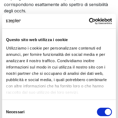
corrispondono esattamente allo spettro di sensibilità
degli occhi.
Presentazione
Grazie all'evoluzione, ci siamo adattati alla luce solare diffusa,
compresa la luce UV ad alta energia e la luce visibile ad alta energia,
Questo sito web utilizza i cookie
che ci mantiene costantemente in stato di allerta, sempre in modalità
Utilizziamo i cookie per personalizzare contenuti ed
di lotta o fuga, e in uno stato di stress permanente.
annunci, per fornire funzionalità dei social media e per
analizzare il nostro traffico. Condividiamo inoltre
Abbiamo sviluppato un metodo per trasformare questi tipi di luce in
informazioni sul modo in cui utilizza il nostro sito con i
una fonte più benefica per il nostro organismo. Basandoci sulla nostra
nostri partner che si occupano di analisi dei dati web,
tecnologia brevettata e sui primi studi scientifici pilota, possiamo
pubblicità e social media, i quali potrebbero combinarle
consigliare di indossare gli occhiali Hyperlight in sostituzione degli
con altre informazioni che ha fornito loro o che hanno
occhiali da sole, per bloccare i raggi UV e la luce blu altamente
raccolto dal suo utilizzo dei loro servizi.
energetica del sole, oltre che per un possibile effetto rilassante, per
migliorare i processi decisionali e per proteggersi dalla dannosa luce
blu-viola emessa dagli schermi LCD e LED.
Selezione
Necessari
del