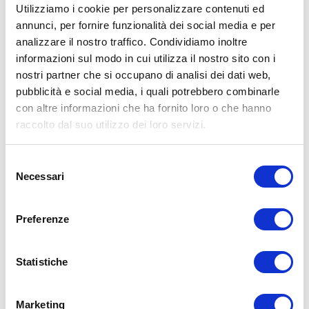
spento. Tutto ciò porta a un notevole risparmio di
Utilizziamo i cookie per personalizzare contenuti ed
energia e a una cucina decisamente sana, poiché le
annunci, per fornire funzionalità dei social media e per
preziose sostanze nutrienti vengono trattenute
analizzare il nostro traffico. Condividiamo inoltre
all'interno del cibo cucinato. Il fondo compatto
informazioni sul modo in cui utilizza il nostro sito con i
Accuthermal funziona su qualsiasi fonte di calore,
nostri partner che si occupano di analisi dei dati web,
anche su quelle a induzione.
pubblicità e social media, i quali potrebbero combinarle
Dati tecnici
con altre informazioni che ha fornito loro o che hanno
raccolto dal suo utilizzo dei loro servizi.
CODICE ARTICOLO
Selezione
Z-FP2838-LS/S
Necessari
del
consenso
NOME PRODOTTO
Padella a 2 manici, Ø 28 cm
Preferenze
GARANZIA
Statistiche
Garanzia gratuita trentennale che prevede la
riparazione o la sostituzione completa di tutti i prodotti
realizzati con lo straordinario metallo Zepter, in caso di
difetti dei materiali o di produzione. Garanzia di 24
Marketing