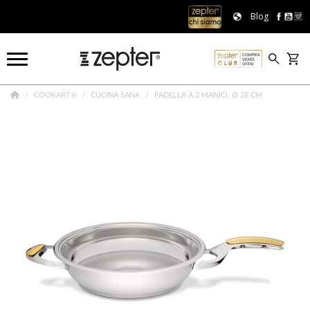
Blog
COOKART®
CUCINA SANA
PADELLA A 2 MANICI, Ø 28 CM