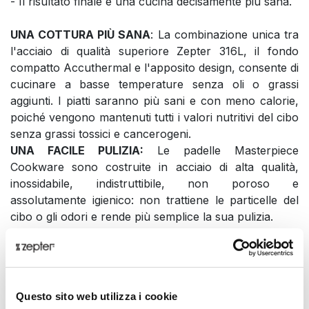
- Il risultato finale è una cucina decisamente più sana.
UNA COTTURA PIÙ SANA
: La combinazione unica tra
l'acciaio di qualità superiore Zepter 316L, il fondo
compatto Accuthermal e l'apposito design, consente di
cucinare a basse temperature senza oli o grassi
aggiunti. I piatti saranno più sani e con meno calorie,
poiché vengono mantenuti tutti i valori nutritivi del cibo
senza grassi tossici e cancerogeni.
UNA FACILE PULIZIA:
Le padelle Masterpiece
Cookware sono costruite in acciaio di alta qualità,
inossidabile, indistruttibile, non poroso e
assolutamente igienico: non trattiene le particelle del
cibo o gli odori e rende più semplice la sua pulizia.
PERFORMANCE MIGLIORATE
: Il fondo compatto
Accuthermal è composto da tre strati di metalli
differenti, per poter cucinare sempre a basse
temperature trattenendo tutta l'energia accumulata,
Questo sito web utilizza i cookie
anche quando il calore viene abbassato o addirittura