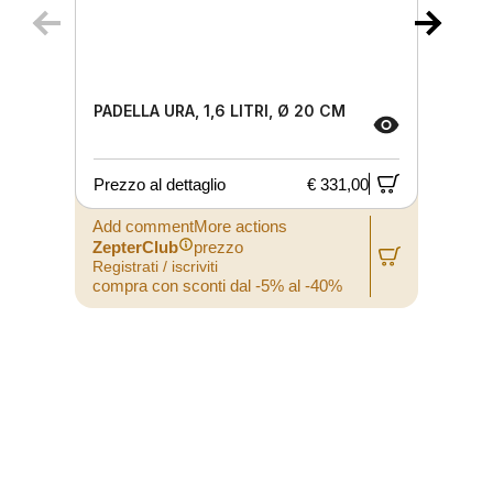
PADELLA URA, 1,6 LITRI, Ø 20 CM
Prezzo al dettaglio
€ 331,00
P
Add commentMore actions
A
ZepterClub
prezzo
Registrati / iscriviti
R
compra con sconti dal -5% al -40%
c