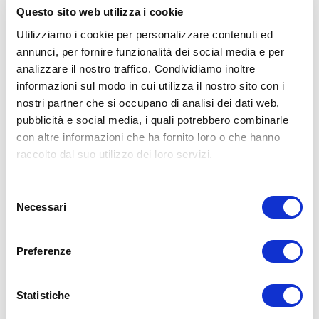
PERFORMANCE MIGLIORATE:
Il fondo compatto
Questo sito web utilizza i cookie
Accuthermal è composto da tre strati di metalli
Utilizziamo i cookie per personalizzare contenuti ed
differenti, per poter cucinare sempre a basse
annunci, per fornire funzionalità dei social media e per
temperature trattenendo tutta l'energia accumulata,
analizzare il nostro traffico. Condividiamo inoltre
anche quando il calore viene abbassato o addirittura
informazioni sul modo in cui utilizza il nostro sito con i
spento. Tutto ciò porta a un notevole risparmio di
nostri partner che si occupano di analisi dei dati web,
energia e a una cucina decisamente sana, poiché le
pubblicità e social media, i quali potrebbero combinarle
preziose sostanze nutrienti vengono trattenute
con altre informazioni che ha fornito loro o che hanno
all'interno del cibo cucinato. Il fondo compatto
raccolto dal suo utilizzo dei loro servizi.
Accuthermal funziona su qualsiasi fonte di calore,
anche su quelle a induzione.
Selezione
Necessari
Dati tecnici
del
consenso
Preferenze
CODICE ARTICOLO
Z-FP2425-S
Statistiche
NOME PRODOTTO