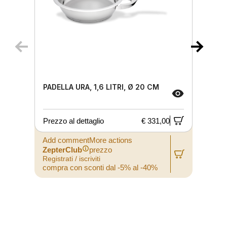
PADELLA URA, 1,6 LITRI, Ø 20 CM
Prezzo al dettaglio
€ 331,00
P
Add commentMore actions
A
ZepterClub
prezzo
Registrati / iscriviti
R
compra con sconti dal -5% al -40%
c