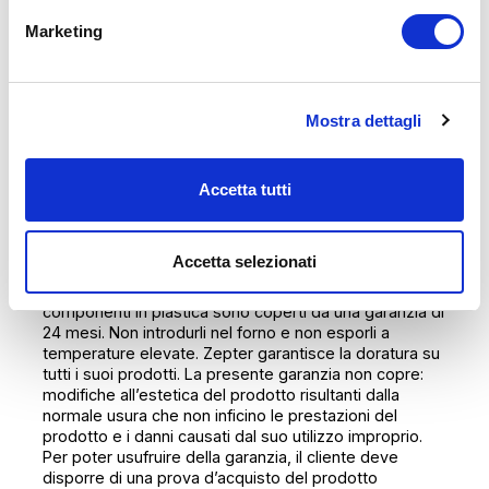
Padella URA, 2,5 litri, Ø 24 cm
Marketing
GARANZIA
Garanzia gratuita trentennale che prevede la
riparazione o la sostituzione completa di tutti i prodotti
Mostra dettagli
realizzati con lo straordinario metallo Zepter, in caso di
difetti dei materiali o di produzione. Garanzia di 24
mesi per la sostituzione dei componenti prodotti in
materiali diversi dal metallo 316L e 304 di Zepter.
Accetta tutti
Anche dispositivi Thermocontrol digitali e analogici di
Zepter sono coperti da una garanzia di 24 mesi. Non
introdurre il dispositivo Thermocontrol Zepter nel
Accetta selezionati
forno, nella lavastoviglie o appoggiarlo su superfici
calde e non esporlo a temperature elevate. I
componenti in plastica sono coperti da una garanzia di
24 mesi. Non introdurli nel forno e non esporli a
temperature elevate. Zepter garantisce la doratura su
tutti i suoi prodotti. La presente garanzia non copre:
modifiche all’estetica del prodotto risultanti dalla
normale usura che non inficino le prestazioni del
prodotto e i danni causati dal suo utilizzo improprio.
Per poter usufruire della garanzia, il cliente deve
disporre di una prova d’acquisto del prodotto