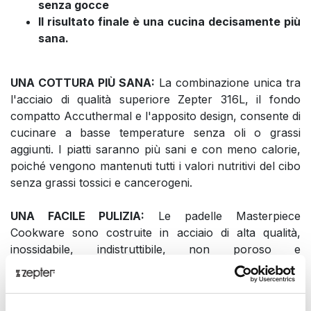
senza gocce
Il risultato finale è una cucina decisamente più
sana.
UNA COTTURA PIÙ SANA:
La combinazione unica tra
l'acciaio di qualità superiore Zepter 316L, il fondo
compatto Accuthermal e l'apposito design, consente di
cucinare a basse temperature senza oli o grassi
aggiunti. I piatti saranno più sani e con meno calorie,
poiché vengono mantenuti tutti i valori nutritivi del cibo
senza grassi tossici e cancerogeni.
UNA FACILE PULIZIA:
Le padelle Masterpiece
Cookware sono costruite in acciaio di alta qualità,
inossidabile, indistruttibile, non poroso e
assolutamente igienico: non trattiene le particelle del
cibo o gli odori e rende più semplice la sua pulizia.