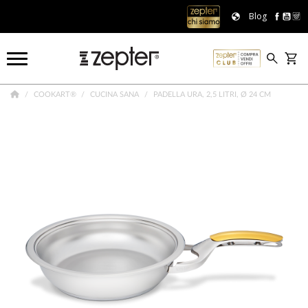
Blog
COOKART®
CUCINA SANA
PADELLA URA, 2,5 LITRI, Ø 24 CM