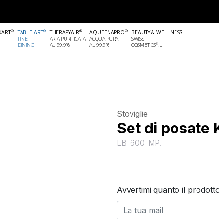
®
®
®
®
KART
TABLE ART
THERAPYAIR
AQUEENAPRO
BEAUTY & WELLNESS
FINE
ARIA PURIFICATA
ACQUA PURA
SWISS
®
DINING
AL 99,9%
AL 99,9%
COSMETICS
...
Stoviglie
Set di posate
LB-600-MP.
Avvertimi quanto il prodotto