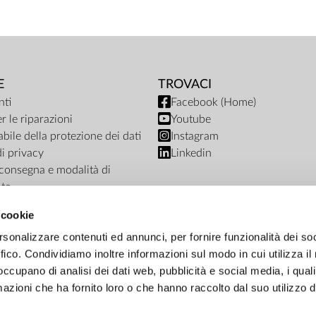
E
TROVACI
ti
Facebook (Home)
r le riparazioni
Youtube
bile della protezione dei dati
Instagram
di privacy
Linkedin
i consegna e modalità di
to
ub termini e condizioni
 cookie
nto del negozio online
rsonalizzare contenuti ed annunci, per fornire funzionalità dei so
ffico. Condividiamo inoltre informazioni sul modo in cui utilizza il 
 occupano di analisi dei dati web, pubblicità e social media, i qual
azioni che ha fornito loro o che hanno raccolto dal suo utilizzo d