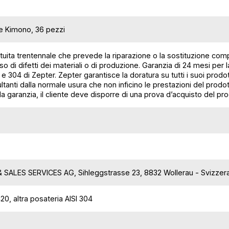
e Kimono, 36 pezzi
uita trentennale che prevede la riparazione o la sostituzione complet
so di difetti dei materiali o di produzione. Garanzia di 24 mesi per 
e 304 di Zepter. Zepter garantisce la doratura su tutti i suoi prodo
ltanti dalla normale usura che non inficino le prestazioni del prodot
lla garanzia, il cliente deve disporre di una prova d’acquisto del 
 SALES SERVICES AG, Sihleggstrasse 23, 8832 Wollerau - Svizzer
 420, altra posateria AISI 304