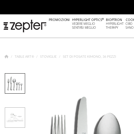
®
PROMOZIONI
HYPERLIGHT OPTICS
BIOPTRON
COO
VEDERE MEGLIO
HYPERLIGHT
CIBO
SENTIRSI MEGLIO
THERAPY
SANO
TABLE ART®
STOVIGLIE
SET DI POSATE KIMONO, 36 PEZZI