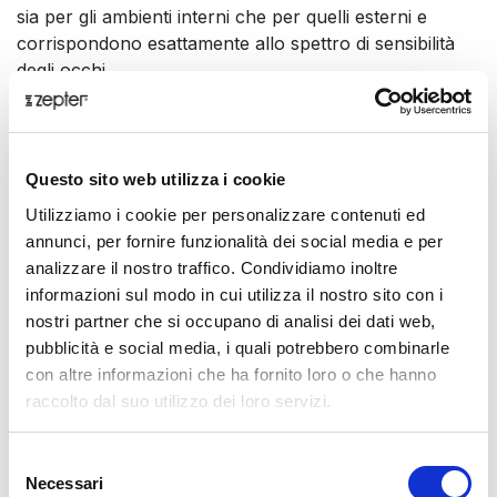
sia per gli ambienti interni che per quelli esterni e
corrispondono esattamente allo spettro di sensibilità
degli occhi.
Presentazione
Grazie all'evoluzione, ci siamo adattati alla luce solare diffusa,
compresa la luce UV ad alta energia e la luce visibile ad alta energia,
Questo sito web utilizza i cookie
che ci mantiene costantemente in stato di allerta, sempre in modalità
Utilizziamo i cookie per personalizzare contenuti ed
di lotta o fuga, e in uno stato di stress permanente.
annunci, per fornire funzionalità dei social media e per
analizzare il nostro traffico. Condividiamo inoltre
Abbiamo sviluppato un metodo per trasformare questi tipi di luce in
informazioni sul modo in cui utilizza il nostro sito con i
una fonte più benefica per il nostro organismo. Basandoci sulla nostra
nostri partner che si occupano di analisi dei dati web,
tecnologia brevettata e sui primi studi scientifici pilota, possiamo
pubblicità e social media, i quali potrebbero combinarle
consigliare di indossare gli occhiali Hyperlight in sostituzione degli
con altre informazioni che ha fornito loro o che hanno
occhiali da sole, per bloccare i raggi UV e la luce blu altamente
raccolto dal suo utilizzo dei loro servizi.
energetica del sole, oltre che per un possibile effetto rilassante, per
migliorare i processi decisionali e per proteggersi dalla dannosa luce
Selezione
blu-viola emessa dagli schermi LCD e LED.
Necessari
del