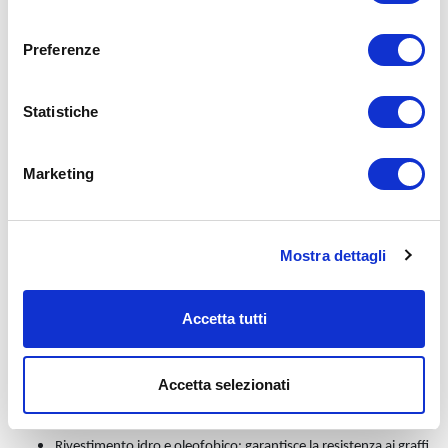
consenso
Caratteristiche degli occhiali Hyperlight:
Trasformano la luce UV e la luce blu ad alta energia in spettri di
Preferenze
luce visibile verde, gialla, arancione e rossa;
Trasformano la luce blu dei LED in luce confortevole per gli
Statistiche
occhi (con conseguente rilassamento). Una volta trasformati, i
raggi UV e la luce blu ad alta energia vengono ottimizzati in
base alla sensibilità naturale degli occhi;
Marketing
Consentono una visione più nitida;
Ottimizzano le funzioni cerebrali (armonizzano i segnali EEG);
Regolano le azioni neuroendocrinologiche; aumentano la
Mostra dettagli
serotonina e regolano il rapporto serotonina/melatonina
(riducendo depressione e insonnia);
Influenzano l'orologio biologico - ritmo circadiano (regolano la
Accetta tutti
pressione sanguigna e la temperatura).
Inoltre, gli occhiali Hyperlight sono dotati di rivestimenti di altissima
Accetta selezionati
qualità:
Lo strato protettivo è applicato su entrambi i lati della lente.
Rivestimento idro e oleofobico: garantisce la resistenza ai graffi