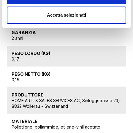
NOME PRODOTTO
Accetta selezionati
VACSY sacchetti (300X28/300X20 CM)
GARANZIA
2 anni
PESO LORDO (KG)
0,17
PESO NETTO (KG)
0,15
PRODUTTORE
HOME ART. & SALES SERVICES AG, Sihleggstrasse 23,
8832 Wollerau - Switzerland
MATERIALE
Polietilene, poliammide, etilene-vinil acetato