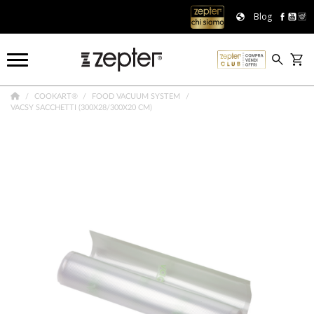
Blog
COOKART®
FOOD VACUUM SYSTEM
VACSY SACCHETTI (300X28/300X20 CM)