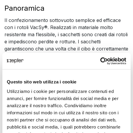
Panoramica
Il confezionamento sottovuoto semplice ed efficace
con i rotoli VacSy®. Realizzati in materiale molto
resistente ma flessibile, i sacchetti sono creati dai rotoli
e impediscono perdite e rotture. I sacchetti
garantiscono che una volta che il cibo è correttamente
sigillato, rimane sigillato e fresco - sono flessibili non
solo nei loro materiali, ma anche nei loro numerosi usi
possibili. I sacchetti possono essere messi in
frigorifero, nel congelatore, nell'acqua bollente e
Questo sito web utilizza i cookie
persino nel microonde e sono dotati del sigillo di
approvazione Zepter.
Utilizziamo i cookie per personalizzare contenuti ed
annunci, per fornire funzionalità dei social media e per
Presentazione
analizzare il nostro traffico. Condividiamo inoltre
informazioni sul modo in cui utilizza il nostro sito con i
I sacchetti sono impermeabili, senza germi,
nostri partner che si occupano di analisi dei dati web,
resistenti ma flessibili
pubblicità e social media, i quali potrebbero combinarle
Versatilità e durata sono solo alcuni dei punti di forza