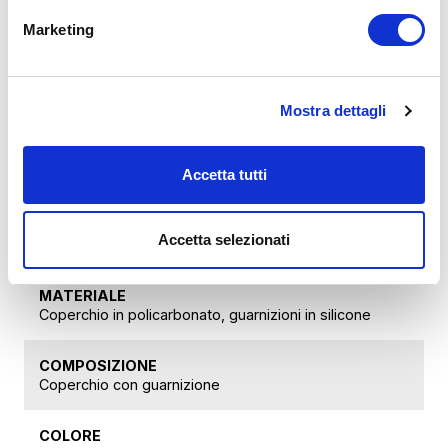
APPLICAZIONE
Marketing
Coperchio universale per la chiusura dei contenitori
per la conservazione sottovuoto degli alimenti con
pompa VacSy®
Mostra dettagli
PRODUTTORE
HOME ART. & SALES SERVICES AG, Sihleggstrasse 23,
Accetta tutti
8832 Wollerau-Svizzera
DIMENSIONI
Accetta selezionati
Diametro 4-8 cm
MATERIALE
Coperchio in policarbonato, guarnizioni in silicone
COMPOSIZIONE
Coperchio con guarnizione
COLORE