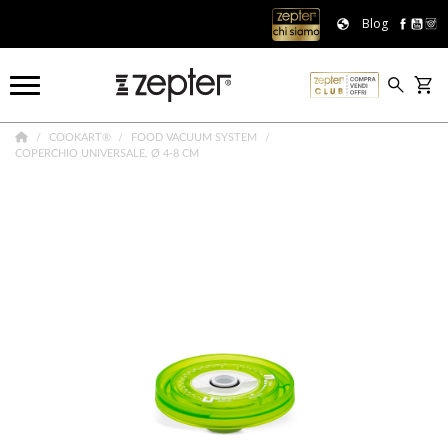
Blog
COOKART®
FOOD VACUUM SYSTEM
COPERCHIO UNIVERSALE, Ø 4-8 CM