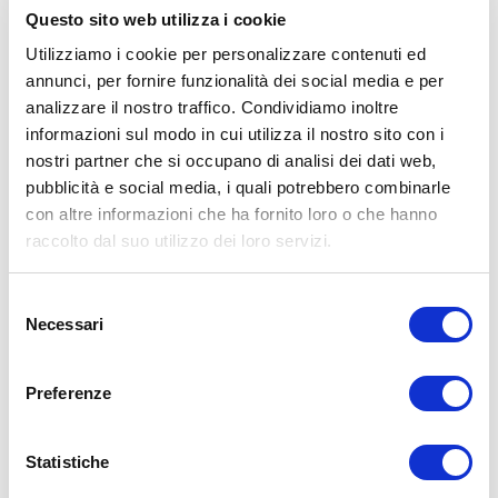
GIORNO, per vedere velocemente la data di scadenza
Questo sito web utilizza i cookie
o quella in cui il cibo è stato messo sottovuoto.
Utilizziamo i cookie per personalizzare contenuti ed
Dati tecnici
annunci, per fornire funzionalità dei social media e per
analizzare il nostro traffico. Condividiamo inoltre
informazioni sul modo in cui utilizza il nostro sito con i
CODICE ARTICOLO
nostri partner che si occupano di analisi dei dati web,
VS-014-08
pubblicità e social media, i quali potrebbero combinarle
con altre informazioni che ha fornito loro o che hanno
NOME PRODOTTO
Coperchio Universale, Ø 4-8 cm
raccolto dal suo utilizzo dei loro servizi.
GARANZIA
Selezione
2 anni
Necessari
del
consenso
PESO LORDO (KG)
Preferenze
0,1
PESO NETTO (KG)
Statistiche
0,09