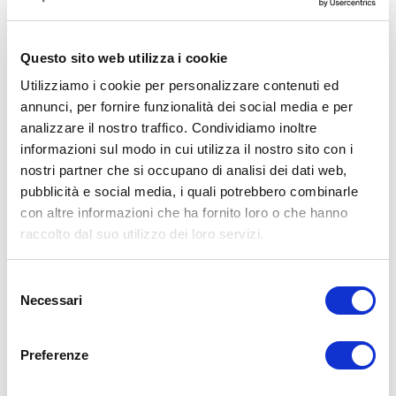
Temporaneamente non disponibile
Questo sito web utilizza i cookie
Utilizziamo i cookie per personalizzare contenuti ed
Condividi:
annunci, per fornire funzionalità dei social media e per
analizzare il nostro traffico. Condividiamo inoltre
informazioni sul modo in cui utilizza il nostro sito con i
Panoramica
nostri partner che si occupano di analisi dei dati web,
pubblicità e social media, i quali potrebbero combinarle
Il piccolo contenitore per le spezie è perfetto per
con altre informazioni che ha fornito loro o che hanno
mantenere fresche le vostre erbe e condimenti per un
raccolto dal suo utilizzo dei loro servizi.
periodo di tempo più lungo.
Presentazione
Selezione
Necessari
del
I contenitori Vacsy sono la scelta migliore per
consenso
conservare il cibo e per mantenere organizzata la
cucina. I contenitori e i barattoli sono adatti per
Preferenze
alimenti cotti e freschi, che vengono mantenuti freschi