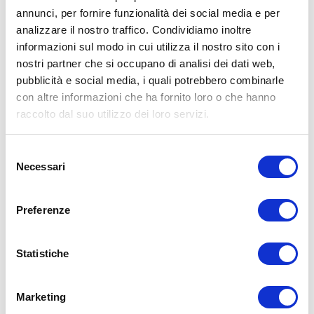
annunci, per fornire funzionalità dei social media e per
pietanze in pochi minuti. Mangiare sano non è mai
analizzare il nostro traffico. Condividiamo inoltre
stato così facile!
informazioni sul modo in cui utilizza il nostro sito con i
nostri partner che si occupano di analisi dei dati web,
La cottura a pressione con il vapore di Zepter è
pubblicità e social media, i quali potrebbero combinarle
estremamente veloce ed economica, poiché riduce il
con altre informazioni che ha fornito loro o che hanno
tempo di cottura fino all'80% abbattendo i costi
raccolto dal suo utilizzo dei loro servizi.
energetici fino al 70%. Ma gli infiniti usi del cestello per
la cottura a vapore non finiscono qui. È talmente
versatile che potrai utilizzarlo per qualsiasi tipo di
Selezione
preparazione del cibo: al vapore, a bagnomaria, per
Necessari
del
insaporire le tue pietanze e per fare brasati.
consenso
Preferenze
ALTRE INCREDIBILI CARATTERISTICHE DI QUESTO
PRODOTTO:
Le speciali aperture a forma di "Z" consentono al
Statistiche
vapore di entrare nel cestello in modo corretto.
I bordi dal design dentellato rendono più semplice
Marketing
la sovrapposizione degli utensili Masterpiece per