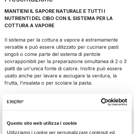
MANTIENI IL SAPORE NATURALE E TUTTI I
NUTRIENTI DEL CIBO CON IL SISTEMA PER LA
COTTURA A VAPORE
Il sistema per la cottura a vapore è estremamente
versatile e può essere utilizzato per cucinare pasti
singoli o come parte del sistema di pentole
sovrapponibili per la preparazione simultanea di 2 o 3
piatti da un'unica fonte di calore. Inoltre può essere
usato anche per lavare e asciugare la verdura, la
frutta, l'insalata o per scolare la pasta.
Il sistema per la cottura a vapore può essere utilizzato
in combinazione con il rivoluzionario sistema di cottura
a pressione di Zepter: il Syncro-Clik®. Basta
posizionare il cestello sull'acqua in una pentola o
Questo sito web utilizza i cookie
casseruola Masterpiece, aggiungere gli ingredienti,
Utilizziamo i cookie per personalizzare contenuti ed
chiudere il coperchio Syncro-Clik® e cucinare le