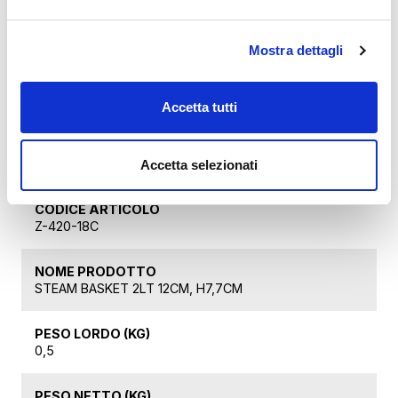
la preparazione simultanea di 2 o 3 piatti su un
solo piano di cottura, oltre a semplificare la
riposizione dei prodotti dopo l'uso.
Mostra dettagli
Il manico è staccabile, per una pulizia più
semplice e una riposizione del prodotto più
Accetta tutti
veloce..
Dati tecnici
Accetta selezionati
CODICE ARTICOLO
Z-420-18C
NOME PRODOTTO
STEAM BASKET 2LT 12CM, H7,7CM
PESO LORDO (KG)
0,5
PESO NETTO (KG)