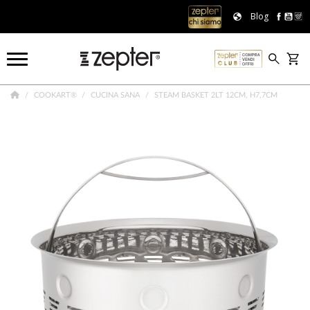
Blog
COOKART®
CUCINA SANA
STEAM BASKET 2LT 12CM, H7,7CM