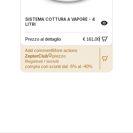
SISTEMA COTTURA A VAPORE - 4
LITRI
Prezzo al dettaglio
€ 161,00
P
Add commentMore actions
A
ZepterClub
prezzo
Registrati / iscriviti
R
compra con sconti dal -5% al -40%
c