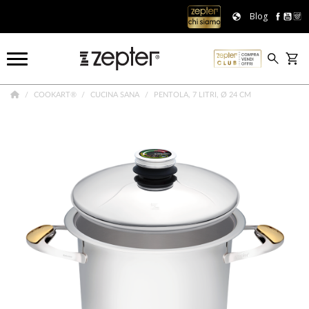
Blog
COOKART®
CUCINA SANA
PENTOLA, 7 LITRI, Ø 24 CM