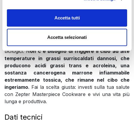
malattie e a tassi di sopravvivenza inferiori. Quello che
mangiamo e quanto cibo ingeriamo incide in modo
significativo sui telomeri, sulla salute e sulla nostra
Accetta tutti
longevità.
Non è necessario bollire inutilmente la verdura
Accetta selezionati
nell'acqua, che distrugge tutti i suoi valori nutritivi e
biologici. N
on c'è bisogno di friggere il cibo ad alte
temperature in grassi surriscaldati dannosi, che
producono acidi grassi trans e acroleina, una
sostanza cancerogena marrone infiammabile
estremamente tossica, che rimane nel cibo che
ingeriamo
. Fai la scelta giusta: investi sulla tua salute
con Zepter Masterpiece Cookware e vivi una vita più
lunga e produttiva.
Dati tecnici