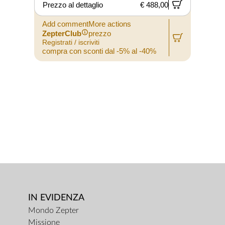
Prezzo al dettaglio
€ 488,00
P
Add commentMore actions
A
ZepterClub
prezzo
Registrati / iscriviti
R
compra con sconti dal -5% al -40%
c
IN EVIDENZA
Mondo Zepter
Missione