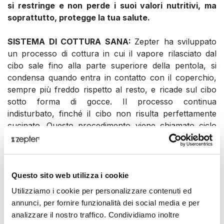
si restringe e non perde i suoi valori nutritivi, ma
soprattutto, protegge la tua salute.
SISTEMA DI COTTURA SANA:
Zepter ha sviluppato
un processo di cottura in cui il vapore rilasciato dal
cibo sale fino alla parte superiore della pentola, si
condensa quando entra in contatto con il coperchio,
sempre più freddo rispetto al resto, e ricade sul cibo
sotto forma di gocce. Il processo continua
indisturbato, finché il cibo non risulta perfettamente
cucinato. Questo procedimento viene chiamato ciclo
chiuso Zepter e garantisce una preparazione sana del
cibo a bassa temperatura, senza dover aggiungere
acqua o grassi agli alimenti. Alcune ricerche hanno
dimostrato che cucinando con i prodotti Zepter viene
Questo sito web utilizza i cookie
preservato il 72% in più di vitamina A, il 252% in più di
Utilizziamo i cookie per personalizzare contenuti ed
calcio, il 336% in più di fosforo e l'83% in più di ferro,
annunci, per fornire funzionalità dei social media e per
rispetto alle batterie da cucina convenzionali. È stato
analizzare il nostro traffico. Condividiamo inoltre
scoperto che
il vitello e il pollo riducono il loro