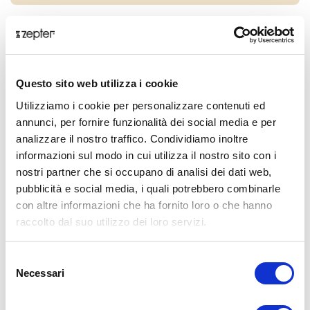
Temporaneamente non disponibile
Condividi:
Questo sito web utilizza i cookie
Utilizziamo i cookie per personalizzare contenuti ed
Panoramica
annunci, per fornire funzionalità dei social media e per
analizzare il nostro traffico. Condividiamo inoltre
COPERCHIO:
è più pesante rispetto alla maggior parte
informazioni sul modo in cui utilizza il nostro sito con i
dei coperchi classici, si adatta perfettamente al bordo
nostri partner che si occupano di analisi dei dati web,
del contenitore e lo sigilla ermeticamente con un
pubblicità e social media, i quali potrebbero combinarle
anello d’acqua, permettendo così un ciclo di cottura
con altre informazioni che ha fornito loro o che hanno
chiuso e circolare grazie al quale gli alimenti
raccolto dal suo utilizzo dei loro servizi.
conservano le loro proprietà nutritive. Il coperchio
Zepter può essere appoggiato sulle maniglie brevettate
Selezione
Zepter, risparmiando spazio sul piano di lavoro.
Necessari
del
Presentazione
consenso