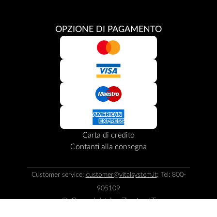
OPZIONE DI PAGAMENTO
Carta di credito
Contanti alla consegna
Customer service:
customer@vitalsystem.it
; Tel: 800-
905109
© Copyright by
Zepter IT