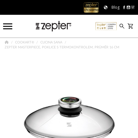
Blog
COOKART®
CUCINA SANA
ZEPTER MASTERPIECE, POKLICE S TERMOKONTROLEM, PRŮMĚR 16 CM