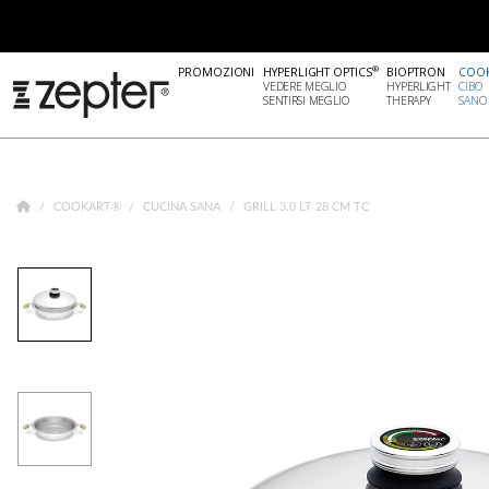
®
PROMOZIONI
HYPERLIGHT OPTICS
BIOPTRON
COO
VEDERE MEGLIO
HYPERLIGHT
CIBO
SENTIRSI MEGLIO
THERAPY
SANO
COOKART®
CUCINA SANA
GRILL 3.0 LT 28 CM TC