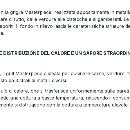
 con la griglia Masterpiece, realizzata appositamente in metal
inare di tutto, dalle verdure alle bistecche e ai gamberetti. 
aporiti. Il fondo in rilievo lascia le caratteristiche striature 
re.
 DISTRIBUZIONE DEL CALORE E UN SAPORE STRAORDINAR
o, il grill Masterpiece è ideale per cucinare carne, verdure, fr
da 3 strati di metalli diversi.
di calore, che si trasferisce uniformemente sulle pareti de
tte una cottura a bassa temperatura, riducendo il consumo 
mente si distruggono con la cottura a temperature elevate (so