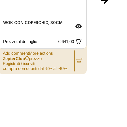
WOK CON COPERCHIO, 30CM
PADELLA 
Prezzo al dettaglio
€ 641,00
Prezzo al
Add commentMore actions
Add comm
ZepterClub
prezzo
ZepterCl
Registrati / iscriviti
Registrati /
compra con sconti dal -5% al -40%
compra co