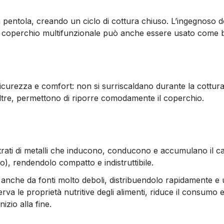
 pentola, creando un ciclo di cottura chiuso. L’ingegnoso des
 Il coperchio multifunzionale può anche essere usato come ba
curezza e comfort: non si surriscaldano durante la cottura
noltre, permettono di riporre comodamente il coperchio.
trati di metalli che inducono, conducono e accumulano il ca
o), rendendolo compatto e indistruttibile.
nche da fonti molto deboli, distribuendolo rapidamente e u
a le proprietà nutritive degli alimenti, riduce il consumo en
zio alla fine.