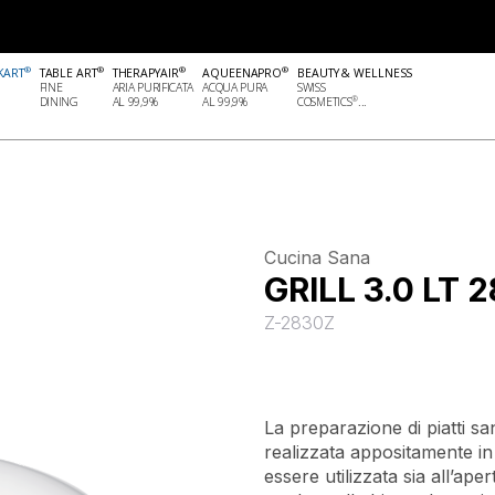
®
®
®
®
KART
TABLE ART
THERAPYAIR
AQUEENAPRO
BEAUTY & WELLNESS
FINE
ARIA PURIFICATA
ACQUA PURA
SWISS
®
DINING
AL 99,9%
AL 99,9%
COSMETICS
...
Cucina Sana
GRILL 3.0 LT 
Z-2830Z
La preparazione di piatti san
realizzata appositamente in 
essere utilizzata sia all’ape