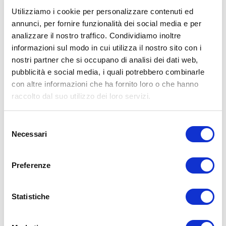
YouTube tramite questo
.
Link
Utilizziamo i cookie per personalizzare contenuti ed
annunci, per fornire funzionalità dei social media e per
analizzare il nostro traffico. Condividiamo inoltre
PREPARAZIONE
informazioni sul modo in cui utilizza il nostro sito con i
nostri partner che si occupano di analisi dei dati web,
Mescolare carne macinata, carne di manzo, pepe e
pubblicità e social media, i quali potrebbero combinarle
peperoncino in una ciotola e pollo macinato, curry, pesto e
con altre informazioni che ha fornito loro o che hanno
pepe in un'altra ciotola di miscelazione
raccolto dal suo utilizzo dei loro servizi.
Formare miscele separate in hamburger
Selezione
Mettete gli hamburger in una griglia fredda Zepter Z-
Necessari
del
V3025Z, senza aggiungere olio o acqua alla padella
consenso
Cuocere a fuoco basso 90 C per 10 minuti per lato
Preferenze
Spalmate il chutney al mango, la maionese o il guacamole
su un lato dei panini, aggiungete le polpette e condite con il
Statistiche
formaggio camembert e le verdure fresche a vostra scelta
Servire su tagliere Felix Zepter