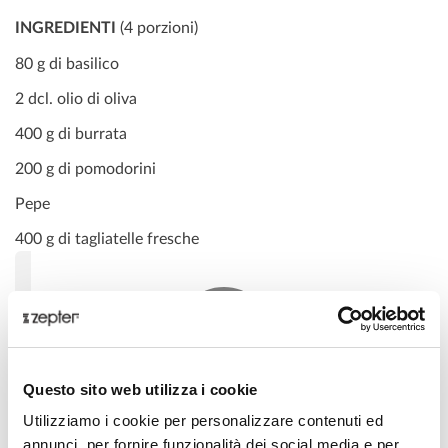
INGREDIENTI
(4 porzioni)
80 g di basilico
2 dcl. olio di oliva
400 g di burrata
200 g di pomodorini
Pepe
400 g di tagliatelle fresche
Questo sito web utilizza i cookie
Consenso sui cookie richiesto per i video
Utilizziamo i cookie per personalizzare contenuti ed
incorporati
annunci, per fornire funzionalità dei social media e per