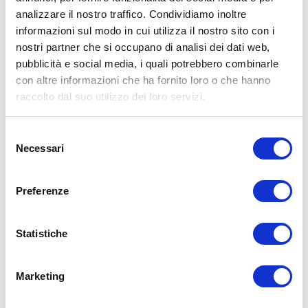
Per vedere il video incorporato su YouTube devi
analizzare il nostro traffico. Condividiamo inoltre
accettare la nostra politica di consenso sui cookie.
informazioni sul modo in cui utilizza il nostro sito con i
Puoi sempre guardare il video direttamente su
nostri partner che si occupano di analisi dei dati web,
YouTube tramite questo
.
Link
pubblicità e social media, i quali potrebbero combinarle
con altre informazioni che ha fornito loro o che hanno
raccolto dal suo utilizzo dei loro servizi.
Selezione
Necessari
del
Preparazione
consenso
utilizzare il Mixsy per frullare il basilico, la burrata e
Preferenze
l'olio d'oliva
Aggiungere i pomodorini tagliati a dadini e la pasta
Statistiche
fresca in una padella Zepter Z-FP2420-SC, senza
aggiungere acqua o olio alla padella
Condire con pepe
Marketing
Cuocere a fuoco medio 160 C per 5 minuti, quindi
abbassare la temperatura a 90 C e cuocere per altri