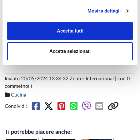
10 minuti
Mostra dettagli
Condire con olio d'oliva
Unire la pasta con la burrata
Servizio in porcellana Royal Gold
Accetta tutti
Accetta selezionati
Buon divertimento!
Chef Petra Geric
Inviato 20/05/2024 13:34:32 Zepter International | con 0
commetno(i)
Cucina
Condividi:
Ti potrebbe piacere anche: