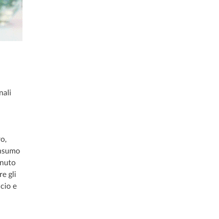
nali
ro,
onsumo
enuto
e gli
lcio e