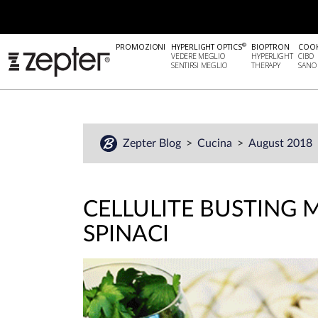
®
PROMOZIONI
HYPERLIGHT OPTICS
BIOPTRON
COO
VEDERE MEGLIO
HYPERLIGHT
CIBO
SENTIRSI MEGLIO
THERAPY
SANO
Zepter Blog
Cucina
August 2018
CELLULITE BUSTING 
SPINACI