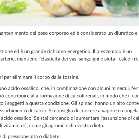
l mantenimento del peso corporeo ed è considerato un diuretico e
stione ed è un grande richiamo energetico. Il prezzemolo è un
terie, mantiene l'elasticità dei vasi sanguigni e aiuta i calcoli re
i per eliminare il corpo dalle tossine.
no acido ossalico, che, in combinazione con alcuni minerali, fer
ò contribuire alla formazione di calcoli renali, in modo che il c
goli soggetti a questa condizione. Gli spinaci hanno un alto cont
'assorbimento di calcio. Si consiglia di cuocere a vapore o congelar
i acido ossalico. Se stai cercando di aumentare l'assunzione di ca
 di vitamina C, come gli agrumi, nella vostra dieta.
 di pressione alta o diabete.