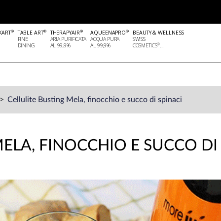
®
®
®
®
KART
TABLE ART
THERAPYAIR
AQUEENAPRO
BEAUTY & WELLNESS
FINE
ARIA PURIFICATA
ACQUA PURA
SWISS
®
DINING
AL 99,9%
AL 99,9%
COSMETICS
...
Cellulite Busting Mela, finocchio e succo di spinaci
MELA, FINOCCHIO E SUCCO DI