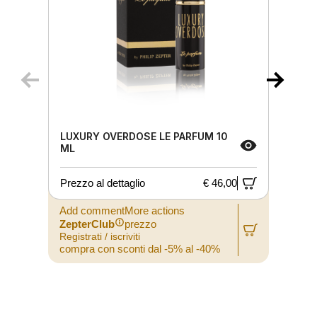
LUXURY OVERDOSE LE PARFUM 10
ML
Prezzo al dettaglio
€ 46,00
P
Add commentMore actions
A
ZepterClub
prezzo
Registrati / iscriviti
R
compra con sconti dal -5% al -40%
c