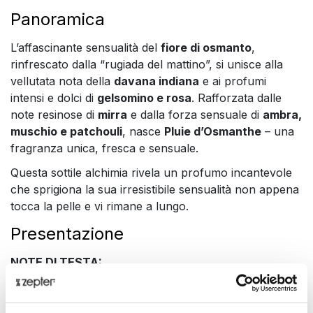
Panoramica
L’affascinante sensualità del
fiore di osmanto
,
rinfrescato dalla “rugiada del mattino”, si unisce alla
vellutata nota della
davana indiana
e ai profumi
intensi e dolci di
gelsomino e rosa
. Rafforzata dalle
note resinose di
mirra
e dalla forza sensuale di
ambra,
muschio e patchouli
, nasce
Pluie d’Osmanthe
– una
fragranza unica, fresca e sensuale.
Questa sottile alchimia rivela un profumo incantevole
che sprigiona la sua irresistibile sensualità non appena
tocca la pelle e vi rimane a lungo.
Presentazione
NOTE DI TESTA:
Bergamotto, mandarino, ribes nero, davana
NOTE DI CUORE: