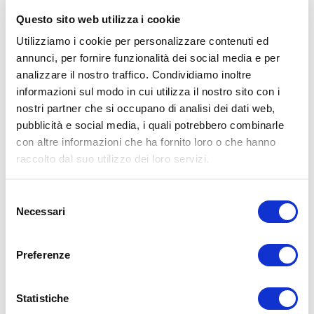
Accordi di “rugiada del mattino”, fiore di osmanto,
Questo sito web utilizza i cookie
calendula, gelsomino, rosa
Utilizziamo i cookie per personalizzare contenuti ed
NOTE DI FONDO:
annunci, per fornire funzionalità dei social media e per
Sandalo, cashmeran, resina di mirra, patchouli,
analizzare il nostro traffico. Condividiamo inoltre
vaniglia, ambra, fava tonka, muschio
informazioni sul modo in cui utilizza il nostro sito con i
Dati tecnici
nostri partner che si occupano di analisi dei dati web,
pubblicità e social media, i quali potrebbero combinarle
con altre informazioni che ha fornito loro o che hanno
CODICE ARTICOLO
raccolto dal suo utilizzo dei loro servizi.
PLO-PO-100
Selezione
NOME PRODOTTO
Necessari
del
Luxury Overdose PLUIE D'OSMANTHE
consenso
Preferenze
PESO LORDO (KG)
0,6
Statistiche
PESO NETTO (KG)