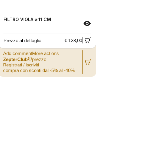
FILTRO VIOLA ⌀ 11 CM
FILTRO 
Prezzo al dettaglio
€ 128,00
Prezzo al
Add commentMore actions
Add comm
ZepterClub
prezzo
ZepterCl
Registrati / iscriviti
Registrati /
compra con sconti dal -5% al -40%
compra co