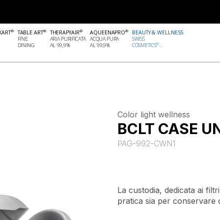
®
®
®
®
KART
TABLE ART
THERAPYAIR
AQUEENAPRO
BEAUTY & WELLNESS
FINE
ARIA PURIFICATA
ACQUA PURA
SWISS
®
DINING
AL 99,9%
AL 99,9%
COSMETICS
...
Color light wellness
BCLT CASE UN
PAG-992-CWN1
La custodia, dedicata ai fil
pratica sia per conservare ch