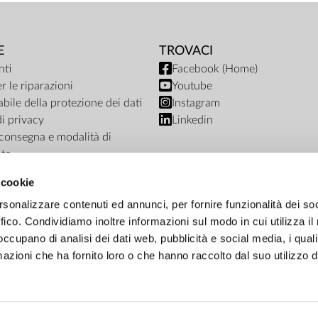
E
TROVACI
ti
Facebook (Home)
r le riparazioni
Youtube
bile della protezione dei dati
Instagram
di privacy
Linkedin
i consegna e modalità di
to
ub termini e condizioni
 cookie
nto del negozio online
rsonalizzare contenuti ed annunci, per fornire funzionalità dei so
ffico. Condividiamo inoltre informazioni sul modo in cui utilizza il 
 occupano di analisi dei dati web, pubblicità e social media, i qual
azioni che ha fornito loro o che hanno raccolto dal suo utilizzo d
OPZIONE DI PAGAMENTO