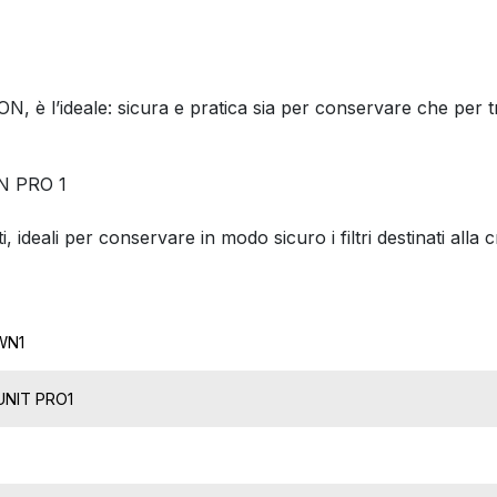
N, è l’ideale: sicura e pratica sia per conservare che per tra
N PRO 1
deali per conservare in modo sicuro i filtri destinati alla 
WN1
UNIT PRO1