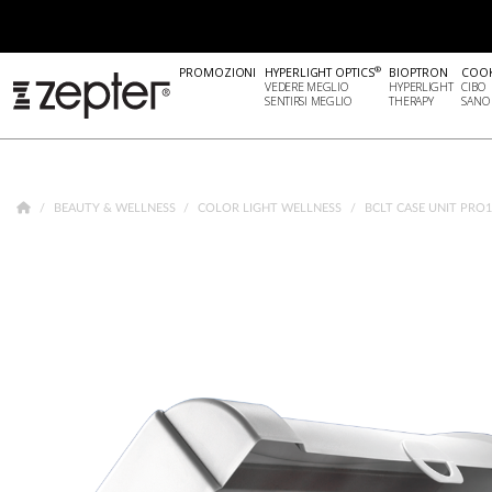
®
PROMOZIONI
HYPERLIGHT OPTICS
BIOPTRON
COO
VEDERE MEGLIO
HYPERLIGHT
CIBO
SENTIRSI MEGLIO
THERAPY
SANO
BEAUTY & WELLNESS
COLOR LIGHT WELLNESS
BCLT CASE UNIT PRO1