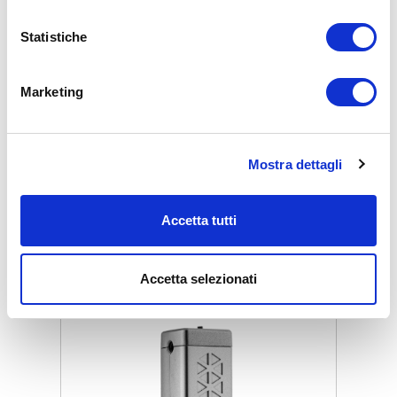
Statistiche
Marketing
THERAPY AIR SMART FILTRO
Mostra dettagli
Prezzo al dettaglio
€ 117,00
Accetta tutti
Add commentMore actions
ZepterClub
prezzo
Registrati / iscriviti
compra con sconti dal -5% al -40%
Accetta selezionati