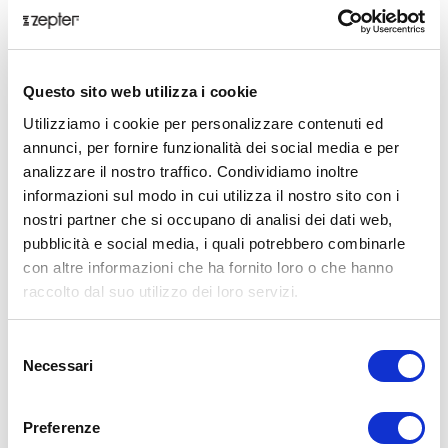
Questo sito web utilizza i cookie
THERAPY AIR® SMART
Utilizziamo i cookie per personalizzare contenuti ed
annunci, per fornire funzionalità dei social media e per
Prezzo al dettaglio
€ 1007,00
analizzare il nostro traffico. Condividiamo inoltre
informazioni sul modo in cui utilizza il nostro sito con i
Add commentMore actions
nostri partner che si occupano di analisi dei dati web,
ZepterClub
prezzo
Registrati / iscriviti
pubblicità e social media, i quali potrebbero combinarle
compra con sconti dal -5% al -40%
con altre informazioni che ha fornito loro o che hanno
raccolto dal suo utilizzo dei loro servizi.
Selezione
Necessari
del
consenso
Preferenze